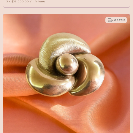
3
x
$35.000,00
sin interés
GRATIS