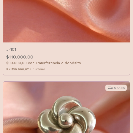
J-101
$110.000,00
$99.000,00
con
Transferencia o depósito
3
x
$36.666,67
sin interés
GRATIS