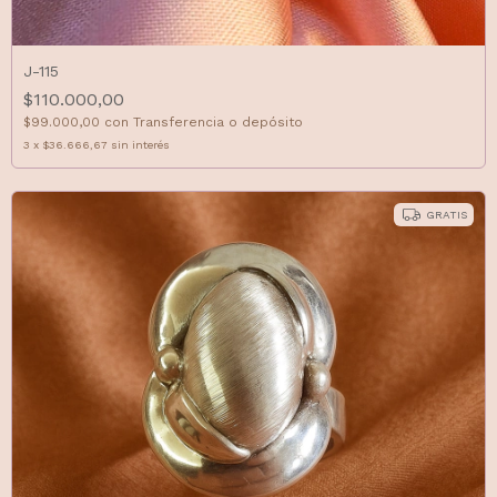
J-115
$110.000,00
$99.000,00
con
Transferencia o depósito
3
x
$36.666,67
sin interés
GRATIS