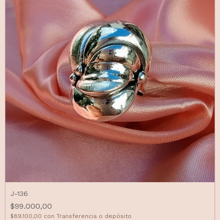
J-136
$99.000,00
$89.100,00
con
Transferencia o depósito