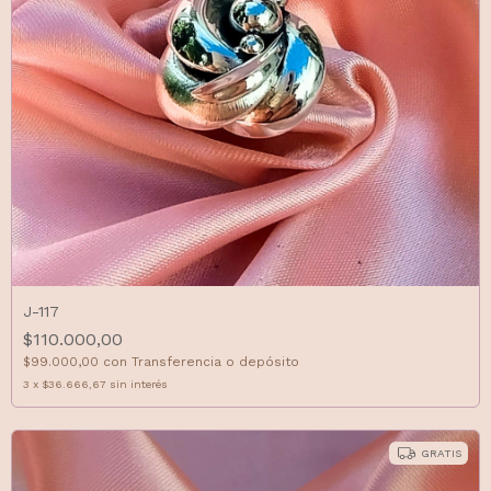
J-117
$110.000,00
$99.000,00
con
Transferencia o depósito
3
x
$36.666,67
sin interés
GRATIS