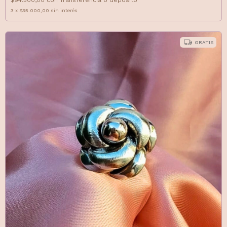
$94.500,00
con
Transferencia o depósito
3
x
$35.000,00
sin interés
GRATIS