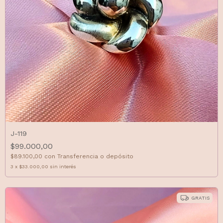
J-119
$99.000,00
$89.100,00
con
Transferencia o depósito
3
x
$33.000,00
sin interés
GRATIS