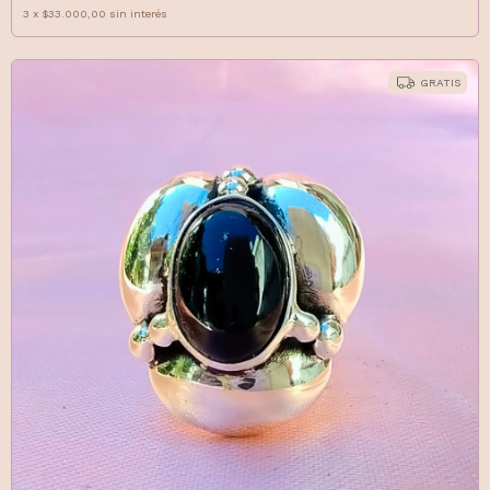
3
x
$33.000,00
sin interés
GRATIS