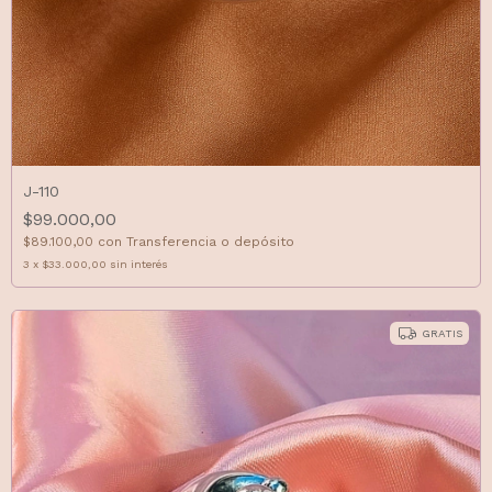
J-110
$99.000,00
$89.100,00
con
Transferencia o depósito
3
x
$33.000,00
sin interés
GRATIS