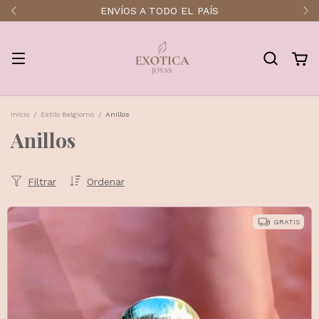
ENVÍOS A TODO EL PAÍS
Inicio
/
Estilo Belgiorno
/
Anillos
Anillos
Filtrar
Ordenar
GRATIS